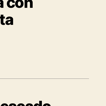
a con
ta