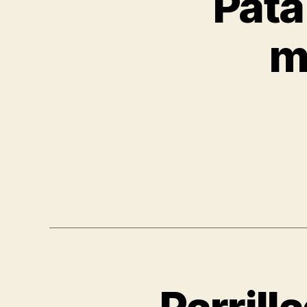
Pata
m