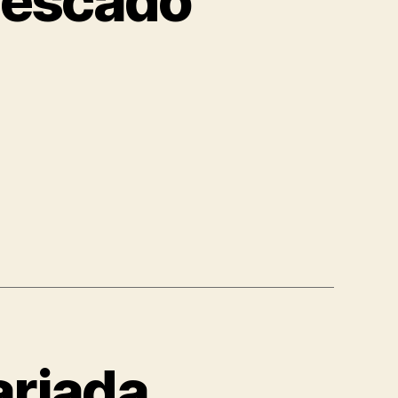
 pescado
ariada